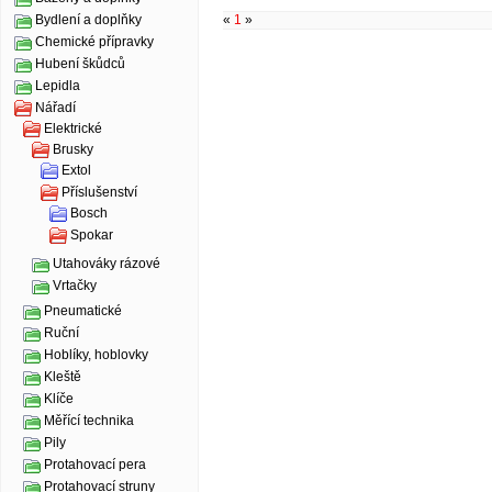
«
1
»
Bydlení a doplňky
Chemické přípravky
Hubení škůdců
Lepidla
Nářadí
Elektrické
Brusky
Extol
Příslušenství
Bosch
Spokar
Utahováky rázové
Vrtačky
Pneumatické
Ruční
Hoblíky, hoblovky
Kleště
Klíče
Měřící technika
Pily
Protahovací pera
Protahovací struny