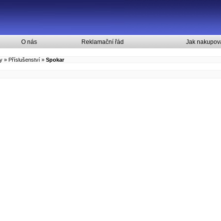
O nás
Reklamační řád
Jak nakupov
y
»
Příslušenství
»
Spokar