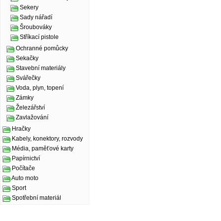
Sekery
Sady nářadí
Šroubováky
Stříkací pistole
Ochranné pomůcky
Sekačky
Stavební materiály
Svářečky
Voda, plyn, topení
Zámky
Železářství
Zavlažování
Hračky
Kabely, konektory, rozvody
Média, paměťové karty
Papírnictví
Počítače
Auto moto
Sport
Spotřební materiál