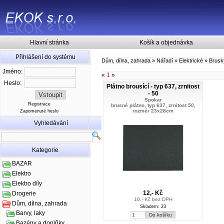
Hlavní stránka
Košík a objednávka
Přihlášení do systému
Dům, dílna, zahrada
»
Nářadí
»
Elektrické
»
Brusk
Jméno:
«
1
»
Heslo:
Plátno brousící - typ 637, zrnitost
- 50
Spokar
Registrace
brusné plátno, typ 637, zrnitost 50,
rozměr 23x28cm
Zapomenuté heslo
Vyhledávání
Kategorie
BAZAR
Elektro
Elektro díly
12,- Kč
Drogerie
10,- Kč bez DPH
Dům, dílna, zahrada
Skladem: 23
Barvy, laky
Bazény a doplňky