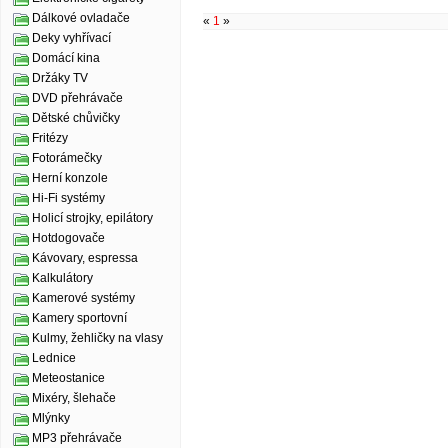
Dálkové ovladače
«
1
»
Deky vyhřívací
Domácí kina
Držáky TV
DVD přehrávače
Dětské chůvičky
Fritézy
Fotorámečky
Herní konzole
Hi-Fi systémy
Holicí strojky, epilátory
Hotdogovače
Kávovary, espressa
Kalkulátory
Kamerové systémy
Kamery sportovní
Kulmy, žehličky na vlasy
Lednice
Meteostanice
Mixéry, šlehače
Mlýnky
MP3 přehrávače