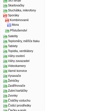
Šicí stroje
Skartovačky
Sluchátka, mikrofony
Sporáky
Kombinované
Mora
Příslušenství
Satelity
Teploměry, měřiče tlaku
Tablety
Topidla, ventilátory
Váhy osobní
Váhy zavazadel
Videokamery
Varné konvice
Vysavače
Žehličky
Zastřihovače
Zubní kartáčky
Zvonky
Čističky vzduchu
Čistící prostředky
Čtečky e-knih