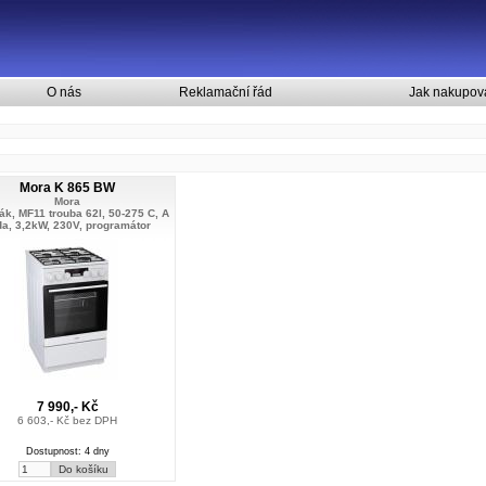
O nás
Reklamační řád
Jak nakupov
Mora K 865 BW
Mora
ák, MF11 trouba 62l, 50-275 C, A
ída, 3,2kW, 230V, programátor
7 990,- Kč
6 603,- Kč bez DPH
Dostupnost: 4 dny