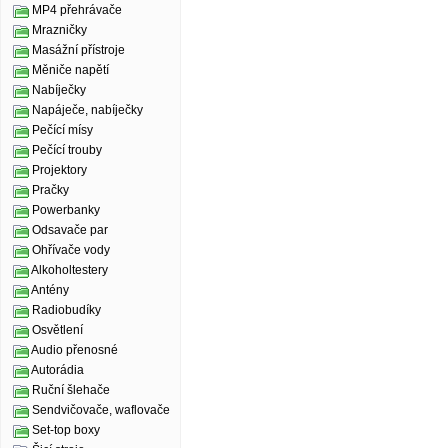
MP4 přehrávače
Mrazničky
Masážní přístroje
Měniče napětí
Nabíječky
Napáječe, nabíječky
Pečící mísy
Pečící trouby
Projektory
Pračky
Powerbanky
Odsavače par
Ohřívače vody
Alkoholtestery
Antény
Radiobudíky
Osvětlení
Audio přenosné
Autorádia
Ruční šlehače
Sendvičovače, waflovače
Set-top boxy