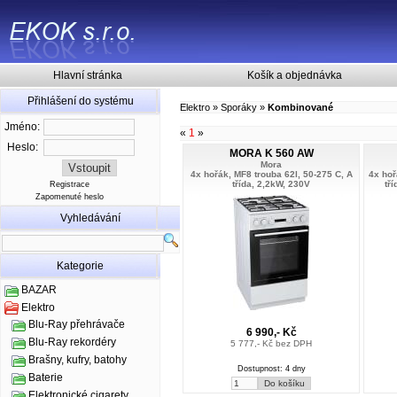
Hlavní stránka
Košík a objednávka
Přihlášení do systému
Elektro
»
Sporáky
»
Kombinované
Jméno:
«
1
»
Heslo:
MORA K 560 AW
Mora
4x hořák, MF8 trouba 62l, 50-275 C, A
4x hoř
třída, 2,2kW, 230V
tř
Registrace
Zapomenuté heslo
Vyhledávání
Kategorie
BAZAR
Elektro
Blu-Ray přehrávače
6 990,- Kč
Blu-Ray rekordéry
5 777,- Kč bez DPH
Brašny, kufry, batohy
Dostupnost: 4 dny
Baterie
Elektronické cigarety