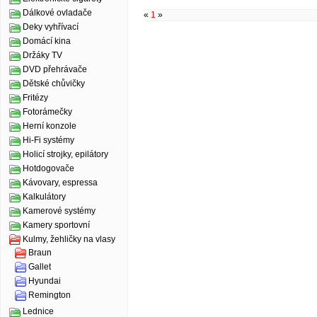
Dálkové ovladače
«
1
»
Deky vyhřívací
Domácí kina
Držáky TV
DVD přehrávače
Dětské chůvičky
Fritézy
Fotorámečky
Herní konzole
Hi-Fi systémy
Holicí strojky, epilátory
Hotdogovače
Kávovary, espressa
Kalkulátory
Kamerové systémy
Kamery sportovní
Kulmy, žehličky na vlasy
Braun
Gallet
Hyundai
Remington
Lednice