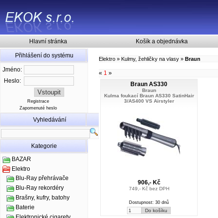
Hlavní stránka
Košík a objednávka
Přihlášení do systému
Elektro
»
Kulmy, žehličky na vlasy
»
Braun
Jméno:
«
1
»
Heslo:
Braun AS330
Braun
Kulma foukací Braun AS330 SatinHair
3/AS400 VS Airstyler
Registrace
Zapomenuté heslo
Vyhledávání
Kategorie
BAZAR
Elektro
Blu-Ray přehrávače
906,- Kč
Blu-Ray rekordéry
749,- Kč bez DPH
Brašny, kufry, batohy
Dostupnost: 30 dnů
Baterie
Elektronické cigarety