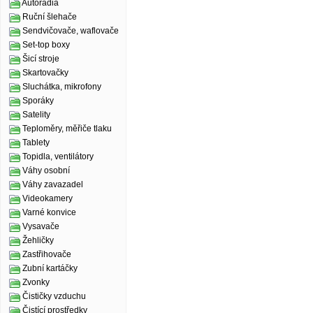
Autorádia
Ruční šlehače
Sendvičovače, waflovače
Set-top boxy
Šicí stroje
Skartovačky
Sluchátka, mikrofony
Sporáky
Satelity
Teploměry, měřiče tlaku
Tablety
Topidla, ventilátory
Váhy osobní
Váhy zavazadel
Videokamery
Varné konvice
Vysavače
Žehličky
Zastřihovače
Zubní kartáčky
Zvonky
Čističky vzduchu
Čistící prostředky