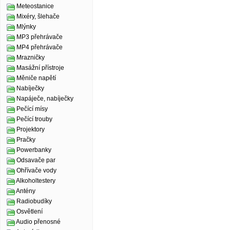
Meteostanice
Mixéry, šlehače
Mlýnky
MP3 přehrávače
MP4 přehrávače
Mrazničky
Masážní přístroje
Měniče napětí
Nabíječky
Napáječe, nabíječky
Pečící mísy
Pečící trouby
Projektory
Pračky
Powerbanky
Odsavače par
Ohřívače vody
Alkoholtestery
Antény
Radiobudíky
Osvětlení
Audio přenosné