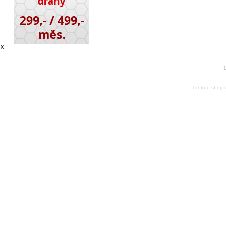
X
1
Tento e-shop 