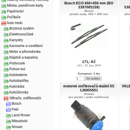
Bosch ECO 450+450 mm (BO
Média, paměťové karty
3397005159)
53
Bosch
Papírnictví
přední sada, 450 + 450 mm
pře
Počítače
Auto moto
Brzdový systém
Elektrosoučásti
Kanystry
Karoserie a osvětlení
Motor a převodovka
Náplně a kapaliny
171,- Kč
Podvozek
141,- Kč bez DPH
Pohon kol
Dostupnost: 4 dny
Autobaterie
Autodoplňky
motorek ostřikovačů-duální XS
VALE
Autorádia
1J6955651
Autožárovky
Ostatní
pro přední i zadní ostřikovač
Stěrače, ostřikovače
Bosch
Febi
Land Rover
Mitsubishi
Nissan