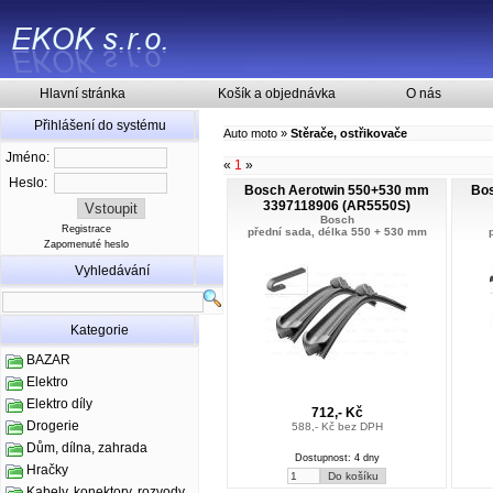
Hlavní stránka
Košík a objednávka
O nás
Přihlášení do systému
Auto moto
»
Stěrače, ostřikovače
Jméno:
«
1
»
Heslo:
Bosch Aerotwin 550+530 mm
Bo
3397118906 (AR5550S)
Bosch
Registrace
přední sada, délka 550 + 530 mm
Zapomenuté heslo
Vyhledávání
Kategorie
BAZAR
Elektro
Elektro díly
712,- Kč
Drogerie
588,- Kč bez DPH
Dům, dílna, zahrada
Dostupnost: 4 dny
Hračky
Kabely, konektory, rozvody