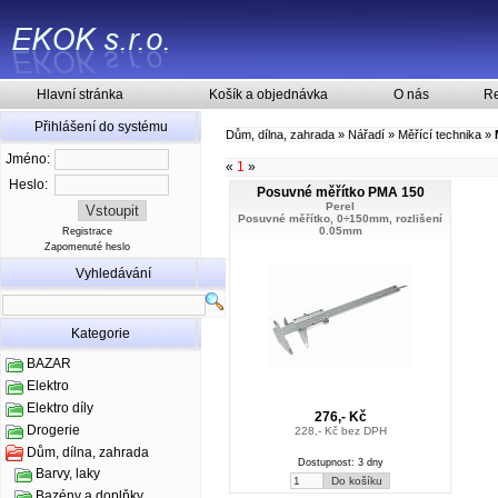
Hlavní stránka
Košík a objednávka
O nás
Re
Přihlášení do systému
Dům, dílna, zahrada
»
Nářadí
»
Měřící technika
»
Jméno:
«
1
»
Heslo:
Posuvné měřítko PMA 150
Perel
Posuvné měřítko, 0÷150mm, rozlišení
0.05mm
Registrace
Zapomenuté heslo
Vyhledávání
Kategorie
BAZAR
Elektro
Elektro díly
276,- Kč
Drogerie
228,- Kč bez DPH
Dům, dílna, zahrada
Dostupnost: 3 dny
Barvy, laky
Bazény a doplňky