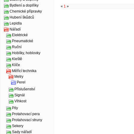
Bydlení a doplňky
«
1
»
Chemické přípravky
Hubení škůdců
Lepidla
Nářadí
Elektrické
Pneumatické
Ruční
Hoblíky, hoblovky
Kleště
Klíče
Měřící technika
Metry
Perel
Příslušenství
Signál
Vlhkost
Pily
Protahovací pera
Protahovací struny
Sekery
Sady nářadí