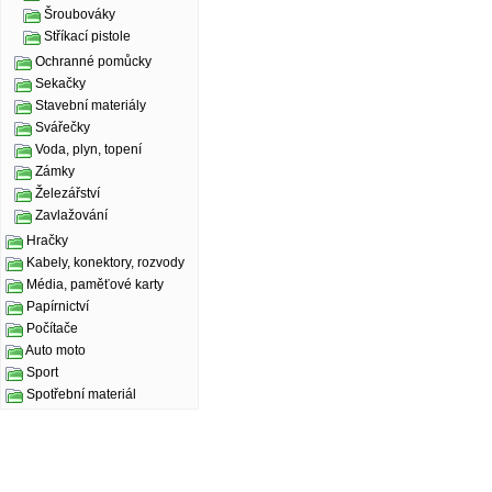
Šroubováky
Stříkací pistole
Ochranné pomůcky
Sekačky
Stavební materiály
Svářečky
Voda, plyn, topení
Zámky
Železářství
Zavlažování
Hračky
Kabely, konektory, rozvody
Média, paměťové karty
Papírnictví
Počítače
Auto moto
Sport
Spotřební materiál