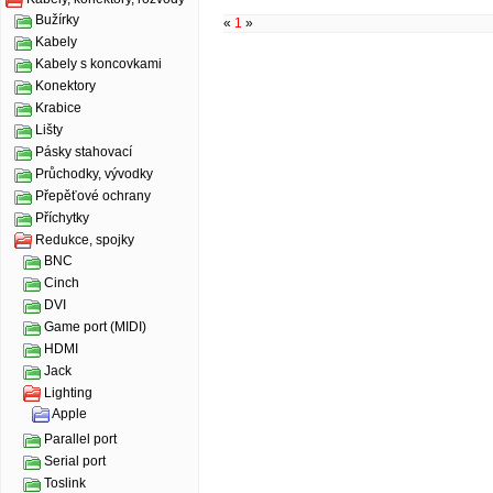
Bužírky
«
1
»
Kabely
Kabely s koncovkami
Konektory
Krabice
Lišty
Pásky stahovací
Průchodky, vývodky
Přepěťové ochrany
Příchytky
Redukce, spojky
BNC
Cinch
DVI
Game port (MIDI)
HDMI
Jack
Lighting
Apple
Parallel port
Serial port
Toslink