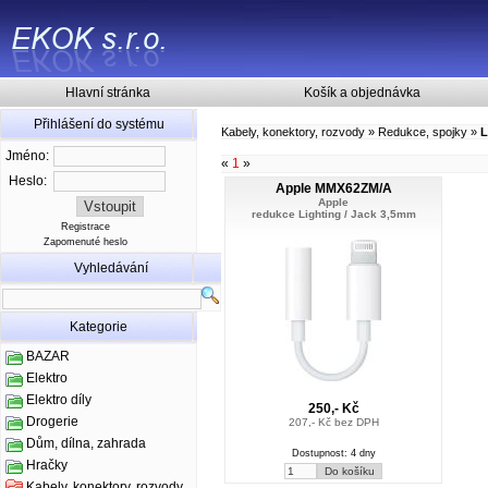
Hlavní stránka
Košík a objednávka
Přihlášení do systému
Kabely, konektory, rozvody
»
Redukce, spojky
»
L
Jméno:
«
1
»
Heslo:
Apple MMX62ZM/A
Apple
redukce Lighting / Jack 3,5mm
Registrace
Zapomenuté heslo
Vyhledávání
Kategorie
BAZAR
Elektro
Elektro díly
250,- Kč
Drogerie
207,- Kč bez DPH
Dům, dílna, zahrada
Dostupnost: 4 dny
Hračky
Kabely, konektory, rozvody