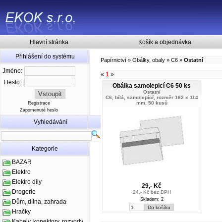
Hlavní stránka
Košík a objednávka
Přihlášení do systému
Papírnictví
»
Obálky, obaly
»
C6
»
Ostatní
Jméno:
«
1
»
Heslo:
Obálka samolepicí C6 50 ks
Ostatní
C6, bílá, samolepící, rozměr 162 x 114
mm, 50 kusů
Registrace
Zapomenuté heslo
Vyhledávání
Kategorie
BAZAR
Elektro
Elektro díly
29,- Kč
Drogerie
24,- Kč bez DPH
Skladem: 2
Dům, dílna, zahrada
Hračky
Kabely, konektory, rozvody