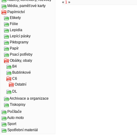
«
1
»
Média, paměťové karty
Papírnictví
Etikety
Fólie
Lepidla
Lepící pásky
Piktogramy
Papír
Psací potřeby
Obálky, obaly
B4
Bublinkové
C6
Ostatní
DL
Archivace a organizace
Tiskopisy
Počítače
Auto moto
Sport
Spotřební materiál