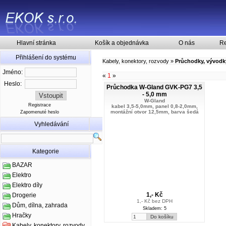
Hlavní stránka
Košík a objednávka
O nás
Re
Přihlášení do systému
Kabely, konektory, rozvody
»
Průchodky, vývodk
Jméno:
«
1
»
Heslo:
Průchodka W-Gland GVK-PG7 3,5
- 5,0 mm
W-Gland
Registrace
kabel 3,5-5,0mm, panel 0,8-2,0mm,
montážní otvor 12,5mm, barva šedá
Zapomenuté heslo
Vyhledávání
Kategorie
BAZAR
Elektro
Elektro díly
1,- Kč
Drogerie
1,- Kč bez DPH
Dům, dílna, zahrada
Skladem: 5
Hračky
Kabely, konektory, rozvody