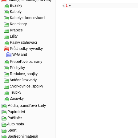
«
1
»
Bužírky
Kabely
Kabely s koncovkami
Konektory
Krabice
Lišty
Pásky stahovací
Průchodky, vývodky
W-Gland
Přepěťové ochrany
Příchytky
Redukce, spojky
Anténní rozvody
Svorkovnice, spojky
Trubky
Zásuvky
Média, paměťové karty
Papírnictví
Počítače
Auto moto
Sport
Spotřební materiál