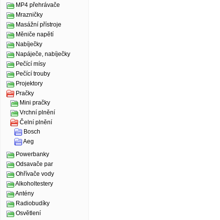
MP4 přehrávače
Mrazničky
Masážní přístroje
Měniče napětí
Nabíječky
Napáječe, nabíječky
Pečící mísy
Pečící trouby
Projektory
Pračky
Mini pračky
Vrchní plnění
Čelní plnění
Bosch
Aeg
Powerbanky
Odsavače par
Ohřívače vody
Alkoholtestery
Antény
Radiobudíky
Osvětlení