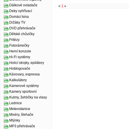
Dálkové ovladače
«
1
»
Deky vyhřívací
Domácí kina
Držáky TV
DVD přehrávače
Dětské chůvičky
Fritézy
Fotorámečky
Herní konzole
Hi-Fi systémy
Holicí strojky, epilátory
Hotdogovače
Kávovary, espressa
Kalkulátory
Kamerové systémy
Kamery sportovní
Kulmy, žehličky na vlasy
Lednice
Meteostanice
Mixéry, šlehače
Mlýnky
MP3 přehrávače