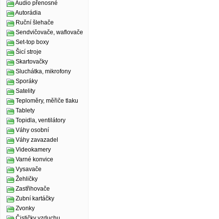
Audio přenosné
Autorádia
Ruční šlehače
Sendvičovače, waflovače
Set-top boxy
Šicí stroje
Skartovačky
Sluchátka, mikrofony
Sporáky
Satelity
Teploměry, měřiče tlaku
Tablety
Topidla, ventilátory
Váhy osobní
Váhy zavazadel
Videokamery
Varné konvice
Vysavače
Žehličky
Zastřihovače
Zubní kartáčky
Zvonky
Čističky vzduchu