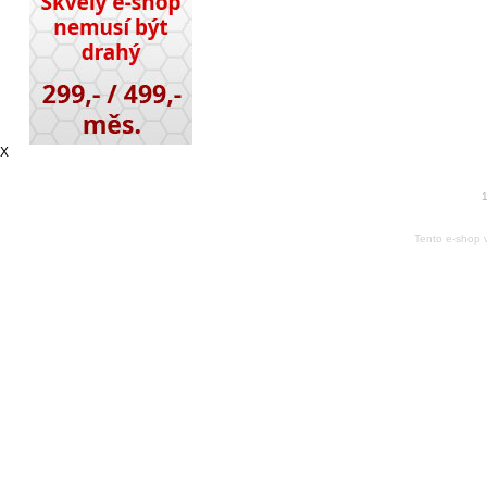
X
1
Tento e-shop 