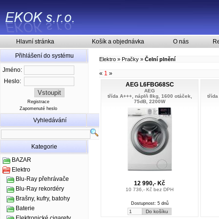
Hlavní stránka
Košík a objednávka
O nás
Re
Přihlášení do systému
Elektro
»
Pračky
»
Čelní plnění
Jméno:
«
1
»
Heslo:
AEG L6FBG68SC
AEG
třída A+++, náplň 8kg, 1600 otáček,
tříd
75dB, 2200W
Registrace
Zapomenuté heslo
Vyhledávání
Kategorie
BAZAR
Elektro
Blu-Ray přehrávače
12 990,- Kč
Blu-Ray rekordéry
10 736,- Kč bez DPH
Brašny, kufry, batohy
Dostupnost: 5 dnů
Baterie
Elektronické cigarety