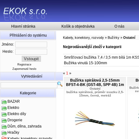
Hlavní stránka
Košík a objednávka
O nás
Přihlášení do systému
Kabely, konektory, rozvody
»
Bužírky
»
Ostatní
Jméno:
Nejprodávanější zboží v kategorii
Heslo:
Smršťovací bužírka 7,4 / 3,5 mm bílá 1m 
Bužírka vinutá 15-100mm
Registrace
Zapomenuté heslo
«
1
»
Vyhledávání
Bužírka spirálová 2,5-15mm
B
BFST-4-BK (GST-4B, SPP 4B) 1m
Bužírk
Ostatní
sv
bužírka spirálová, průměr svazku 2,5-
Kategorie
15mm, černá, metráž
BAZAR
Elektro
Elektro díly
Drogerie
Dům, dílna, zahrada
Hračky
Kabely, konektory, rozvody