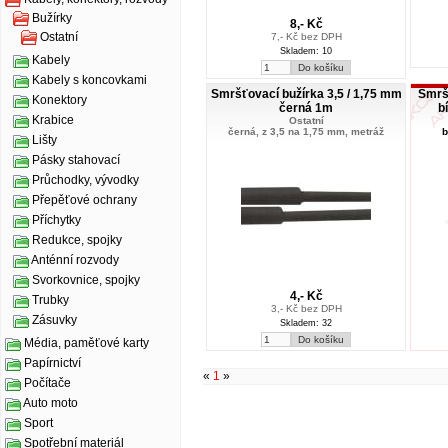
Bužírky
8,- Kč
Ostatní
7,- Kč bez DPH
Skladem: 10
Kabely
Kabely s koncovkami
Smršťovací bužírka 3,5 / 1,75 mm
Smršť
Konektory
černá 1m
b
Krabice
Ostatní
černá, z 3,5 na 1,75 mm, metráž
b
Lišty
Pásky stahovací
Průchodky, vývodky
Přepěťové ochrany
Příchytky
Redukce, spojky
Anténní rozvody
Svorkovnice, spojky
4,- Kč
Trubky
3,- Kč bez DPH
Zásuvky
Skladem: 32
Média, paměťové karty
Papírnictví
«
1
»
Počítače
Auto moto
Sport
Spotřební materiál