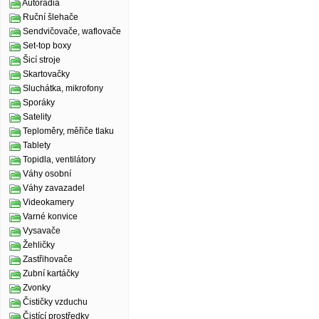
Autorádia
Ruční šlehače
Sendvičovače, waflovače
Set-top boxy
Šicí stroje
Skartovačky
Sluchátka, mikrofony
Sporáky
Satelity
Teploměry, měřiče tlaku
Tablety
Topidla, ventilátory
Váhy osobní
Váhy zavazadel
Videokamery
Varné konvice
Vysavače
Žehličky
Zastřihovače
Zubní kartáčky
Zvonky
Čističky vzduchu
Čistící prostředky