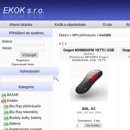
Hlavní stránka
Košík a objednávka
O nás
Re
Přihlášení do systému
Elektro
»
MP4 přehrávače
»
GoGEN
Jméno:
«
1
»
Heslo:
Gogen MXM800FM YETTI / 2GB
Gog
GoGen
Přehrávač MP3/MP4 Gogen
MXM800FM, 2GB, YETTI
Registrace
Zapomenuté heslo
Vyhledávání
Kategorie
BAZAR
Elektro
Blu-Ray přehrávače
806,- Kč
Blu-Ray rekordéry
666,- Kč bez DPH
Brašny, kufry, batohy
Dostupnost: 3 dny
Baterie
Elektronické cigarety