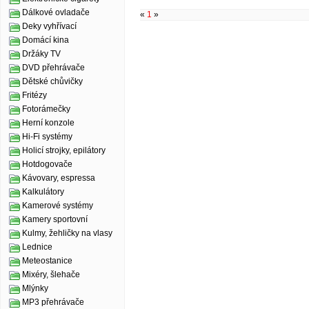
Dálkové ovladače
«
1
»
Deky vyhřívací
Domácí kina
Držáky TV
DVD přehrávače
Dětské chůvičky
Fritézy
Fotorámečky
Herní konzole
Hi-Fi systémy
Holicí strojky, epilátory
Hotdogovače
Kávovary, espressa
Kalkulátory
Kamerové systémy
Kamery sportovní
Kulmy, žehličky na vlasy
Lednice
Meteostanice
Mixéry, šlehače
Mlýnky
MP3 přehrávače