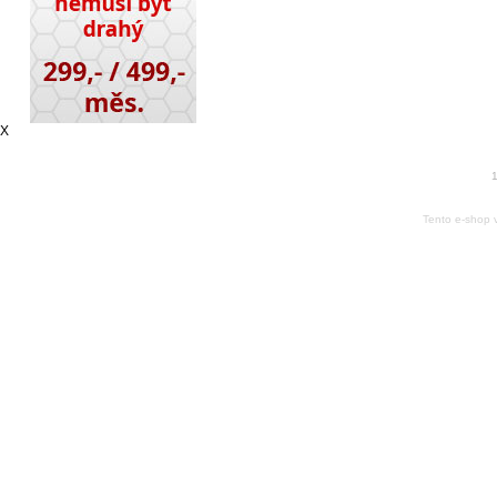
X
1
Tento e-shop 