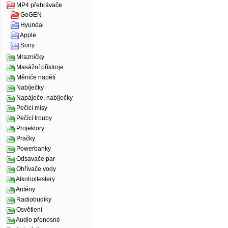
MP4 přehrávače
GoGEN
Hyundai
Apple
Sony
Mrazničky
Masážní přístroje
Měniče napětí
Nabíječky
Napáječe, nabíječky
Pečící mísy
Pečící trouby
Projektory
Pračky
Powerbanky
Odsavače par
Ohřívače vody
Alkoholtestery
Antény
Radiobudíky
Osvětlení
Audio přenosné