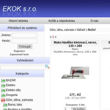
Hlavní stránka
Košík a objednávka
O nás
Přihlášení do systému
Dům, dílna, zahrada
»
Nářadí
»
Ruční
Jméno:
«
1
»
Heslo:
Mako hladítko kletovací, nerez,
130 × 280
pisto
Mako
Registrace
hladítko kletovací, nerez, 130 x 280
mm
Zapomenuté heslo
Vyhledávání
Kategorie
BAZAR
Elektro
Elektro díly
177,- Kč
Drogerie
146,- Kč bez DPH
Dům, dílna, zahrada
Barvy, laky
Dostupnost: 4 dny
Bazény a doplňky