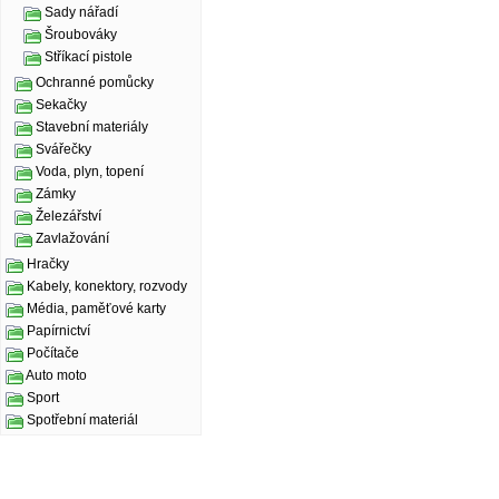
Sady nářadí
Šroubováky
Stříkací pistole
Ochranné pomůcky
Sekačky
Stavební materiály
Svářečky
Voda, plyn, topení
Zámky
Železářství
Zavlažování
Hračky
Kabely, konektory, rozvody
Média, paměťové karty
Papírnictví
Počítače
Auto moto
Sport
Spotřební materiál