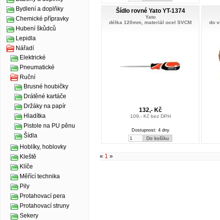
Bydlení a doplňky
Šídlo rovné Yato YT-1374
Yato
Chemické přípravky
délka 120mm, materiál ocel SVCM
do v
Hubení škůdců
Lepidla
Nářadí
Elektrické
Pneumatické
Ruční
Brusné houbičky
Drátěné kartáče
Držáky na papír
132,- Kč
Hladítka
109,- Kč bez DPH
Pistole na PU pěnu
Dostupnost: 4 dny
Šídla
Hoblíky, hoblovky
«
1
»
Kleště
Klíče
Měřící technika
Pily
Protahovací pera
Protahovací struny
Sekery