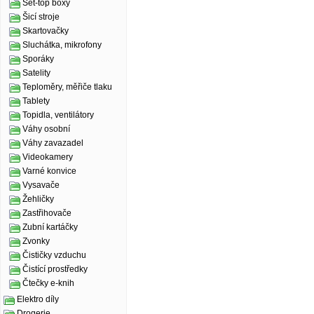
Set-top boxy
Šicí stroje
Skartovačky
Sluchátka, mikrofony
Sporáky
Satelity
Teploměry, měřiče tlaku
Tablety
Topidla, ventilátory
Váhy osobní
Váhy zavazadel
Videokamery
Varné konvice
Vysavače
Žehličky
Zastřihovače
Zubní kartáčky
Zvonky
Čističky vzduchu
Čistící prostředky
Čtečky e-knih
Elektro díly
Drogerie