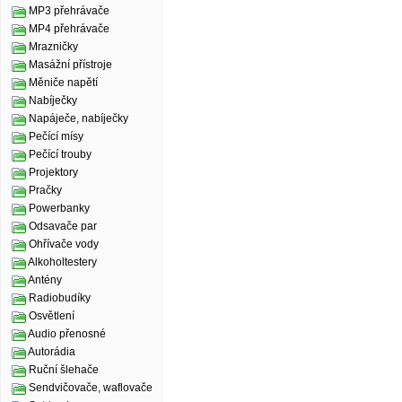
MP3 přehrávače
MP4 přehrávače
Mrazničky
Masážní přístroje
Měniče napětí
Nabíječky
Napáječe, nabíječky
Pečící mísy
Pečící trouby
Projektory
Pračky
Powerbanky
Odsavače par
Ohřívače vody
Alkoholtestery
Antény
Radiobudíky
Osvětlení
Audio přenosné
Autorádia
Ruční šlehače
Sendvičovače, waflovače