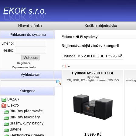
Hlavní stránka
Košík a objednávka
Přihlášení do systému
Elektro
»
Hi-Fi systémy
Jméno:
Nejprodávanější zboží v kategorii
Heslo:
Hyundai MS 238 DU3 BL
1 599,- Kč
Registrace
«
1
»
Zapomenuté heslo
Hyundai MS 238 DU3 BL
Vyhledávání
Hyundai
CD, USB, BT, digitální tuner, 5W, DO
analog
Kategorie
BAZAR
Elektro
Blu-Ray přehrávače
Blu-Ray rekordéry
Brašny, kufry, batohy
Baterie
1 599,- Kč
Elektronické cigarety