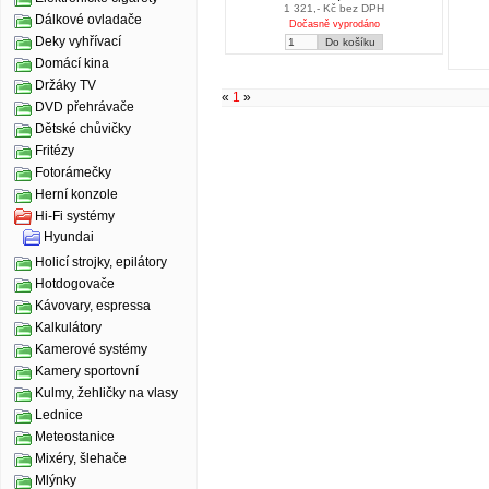
1 321,- Kč bez DPH
Dálkové ovladače
Dočasně vyprodáno
Deky vyhřívací
Domácí kina
Držáky TV
«
1
»
DVD přehrávače
Dětské chůvičky
Fritézy
Fotorámečky
Herní konzole
Hi-Fi systémy
Hyundai
Holicí strojky, epilátory
Hotdogovače
Kávovary, espressa
Kalkulátory
Kamerové systémy
Kamery sportovní
Kulmy, žehličky na vlasy
Lednice
Meteostanice
Mixéry, šlehače
Mlýnky