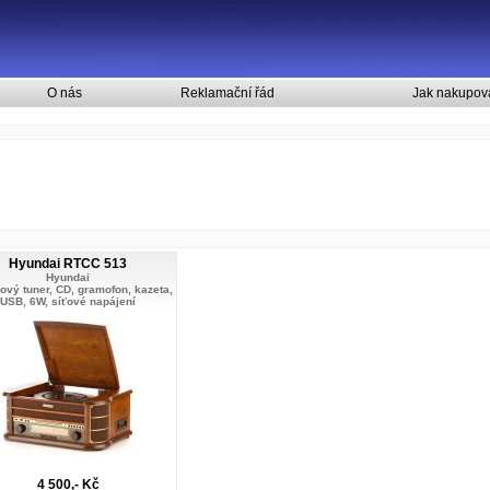
O nás
Reklamační řád
Jak nakupov
Hyundai RTCC 513
Hyundai
ový tuner, CD, gramofon, kazeta,
USB, 6W, síťové napájení
4 500,- Kč