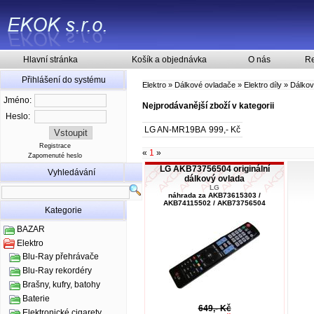
Hlavní stránka
Košík a objednávka
O nás
Re
Přihlášení do systému
Elektro
»
Dálkové ovladače
»
Elektro díly
»
Dálkov
Jméno:
Nejprodávanější zboží v kategorii
Heslo:
LG AN-MR19BA
999,- Kč
Registrace
«
1
»
Zapomenuté heslo
LG AKB73756504 originální
Vyhledávání
dálkový ovlada
LG
náhrada za AKB73615303 /
AKB74115502 / AKB73756504
Kategorie
BAZAR
Elektro
Blu-Ray přehrávače
Blu-Ray rekordéry
Brašny, kufry, batohy
Baterie
649,- Kč
Elektronické cigarety