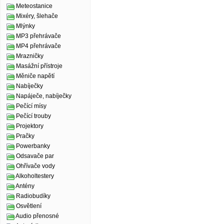
Meteostanice
Mixéry, šlehače
Mlýnky
MP3 přehrávače
MP4 přehrávače
Mrazničky
Masážní přístroje
Měniče napětí
Nabíječky
Napáječe, nabíječky
Pečící mísy
Pečící trouby
Projektory
Pračky
Powerbanky
Odsavače par
Ohřívače vody
Alkoholtestery
Antény
Radiobudíky
Osvětlení
Audio přenosné