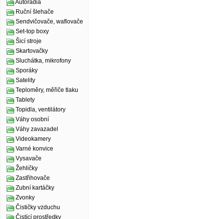
Autorádia
Ruční šlehače
Sendvičovače, waflovače
Set-top boxy
Šicí stroje
Skartovačky
Sluchátka, mikrofony
Sporáky
Satelity
Teploměry, měřiče tlaku
Tablety
Topidla, ventilátory
Váhy osobní
Váhy zavazadel
Videokamery
Varné konvice
Vysavače
Žehličky
Zastřihovače
Zubní kartáčky
Zvonky
Čističky vzduchu
Čistící prostředky