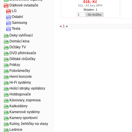
618,- Kč
Dálkové ovladače
511,- Kč bez DPH
Skladem: 1
LG
Ostatní
Samsung
«
1
»
Tesla
Deky vyhřívací
Domácí kina
Držáky TV
DVD přehrávače
Dětské chůvičky
Fritézy
Fotorámečky
Herní konzole
Hi-Fi systémy
Holicí strojky, epilátory
Hotdogovače
Kávovary, espressa
Kalkulátory
Kamerové systémy
Kamery sportovní
Kulmy, žehličky na vlasy
Lednice