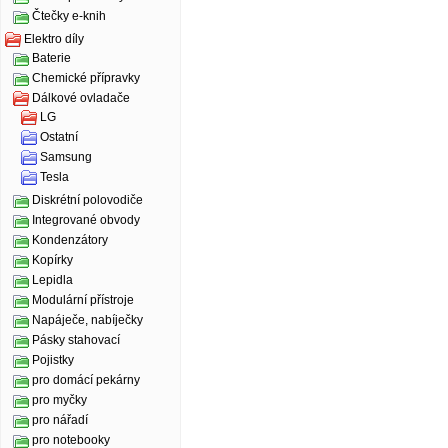
Čtečky e-knih
Elektro díly
Baterie
Chemické přípravky
Dálkové ovladače
LG
Ostatní
Samsung
Tesla
Diskrétní polovodiče
Integrované obvody
Kondenzátory
Kopírky
Lepidla
Modulární přístroje
Napáječe, nabíječky
Pásky stahovací
Pojistky
pro domácí pekárny
pro myčky
pro nářadí
pro notebooky