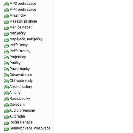
MP3 přehrávače
MP4 přehrávače
Mrazničky
Masážní přístroje
Měniče napětí
Nabíječky
Napáječe, nabíječky
Pečící mísy
Pečící trouby
Projektory
Pračky
Powerbanky
Odsavače par
Ohřívače vody
Alkoholtestery
Antény
Radiobudíky
Osvětlení
Audio přenosné
Autorádia
Ruční šlehače
Sendvičovače, waflovače