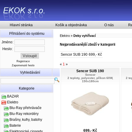
Hlavní stránka
Košík a objednávka
O nás
Re
Přihlášení do systému
Elektro
»
Deky vyhřívací
Jméno:
Nejprodávanější zboží v kategorii
Heslo:
Sencor SUB 190
699,- Kč
Registrace
«
1
»
Zapomenuté heslo
Sencor SUB 190
Vyhledávání
Sencor
2 teploty, polyester, příkon 60W,
2 te
150x180cm
Kategorie
BAZAR
Elektro
Blu-Ray přehrávače
Blu-Ray rekordéry
Brašny, kufry, batohy
Baterie
699,- Kč
Elektronické cigarety