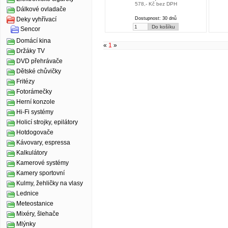
578,- Kč bez DPH
Dálkové ovladače
Dostupnost: 30 dnů
Deky vyhřívací
Sencor
Domácí kina
«
1
»
Držáky TV
DVD přehrávače
Dětské chůvičky
Fritézy
Fotorámečky
Herní konzole
Hi-Fi systémy
Holicí strojky, epilátory
Hotdogovače
Kávovary, espressa
Kalkulátory
Kamerové systémy
Kamery sportovní
Kulmy, žehličky na vlasy
Lednice
Meteostanice
Mixéry, šlehače
Mlýnky