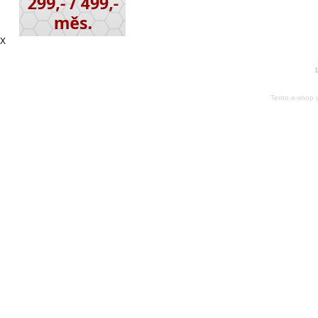
X
1
Tento e-shop 