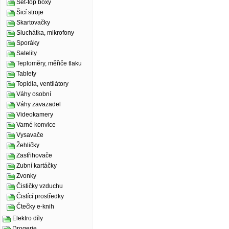
Set-top boxy
Šicí stroje
Skartovačky
Sluchátka, mikrofony
Sporáky
Satelity
Teploměry, měřiče tlaku
Tablety
Topidla, ventilátory
Váhy osobní
Váhy zavazadel
Videokamery
Varné konvice
Vysavače
Žehličky
Zastřihovače
Zubní kartáčky
Zvonky
Čističky vzduchu
Čistící prostředky
Čtečky e-knih
Elektro díly
Drogerie