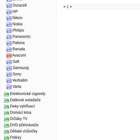
Duracell
«
1
»
HP
Nikon
Nokia
Philips
Panasonic
Patona
Renata
Avacom
Saft
Samsung
Sony
Verbatim
Varta
Elektronické cigarety
Dálkové ovladače
Deky vyhřívací
Domácí kina
Držáky TV
DVD přehrávače
Dětské chůvičky
Fritézy