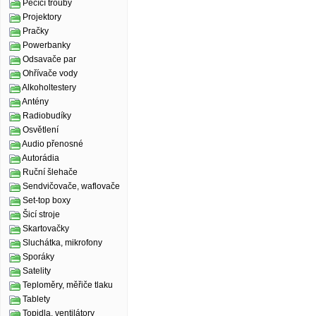
Pečící trouby
Projektory
Pračky
Powerbanky
Odsavače par
Ohřívače vody
Alkoholtestery
Antény
Radiobudíky
Osvětlení
Audio přenosné
Autorádia
Ruční šlehače
Sendvičovače, waflovače
Set-top boxy
Šicí stroje
Skartovačky
Sluchátka, mikrofony
Sporáky
Satelity
Teploměry, měřiče tlaku
Tablety
Topidla, ventilátory