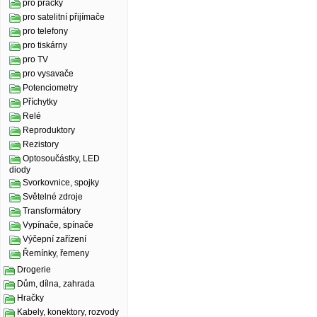
pro pračky
pro satelitní přijímače
pro telefony
pro tiskárny
pro TV
pro vysavače
Potenciometry
Příchytky
Relé
Reproduktory
Rezistory
Optosoučástky, LED
diody
Svorkovnice, spojky
Světelné zdroje
Transformátory
Vypínače, spínače
Výčepní zařízení
Řemínky, řemeny
Drogerie
Dům, dílna, zahrada
Hračky
Kabely, konektory, rozvody