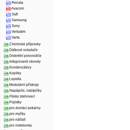
Renata
Avacom
Saft
Samsung
Sony
Verbatim
Varta
Chemické přípravky
Dálkové ovladače
Diskrétní polovodiče
Integrované obvody
Kondenzátory
Kopírky
Lepidla
Modulární přístroje
Napáječe, nabíječky
Pásky stahovací
Pojistky
pro domácí pekárny
pro myčky
pro nářadí
pro notebooky