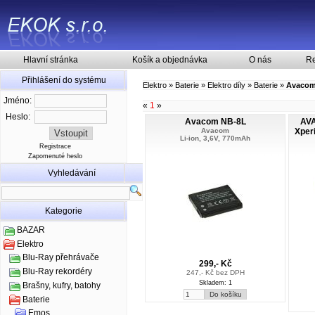
Hlavní stránka
Košík a objednávka
O nás
Re
Přihlášení do systému
Elektro
»
Baterie
»
Elektro díly
»
Baterie
»
Avaco
Jméno:
«
1
»
Heslo:
Avacom NB-8L
AVA
Avacom
Xper
Li-ion, 3,6V, 770mAh
Registrace
Zapomenuté heslo
Vyhledávání
Kategorie
BAZAR
Elektro
Blu-Ray přehrávače
299,- Kč
Blu-Ray rekordéry
247,- Kč bez DPH
Skladem: 1
Brašny, kufry, batohy
Baterie
Emos