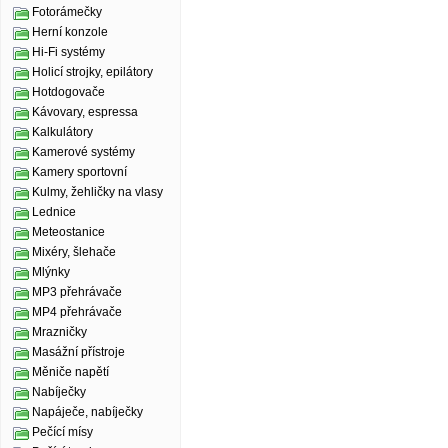
Fotorámečky
Herní konzole
Hi-Fi systémy
Holicí strojky, epilátory
Hotdogovače
Kávovary, espressa
Kalkulátory
Kamerové systémy
Kamery sportovní
Kulmy, žehličky na vlasy
Lednice
Meteostanice
Mixéry, šlehače
Mlýnky
MP3 přehrávače
MP4 přehrávače
Mrazničky
Masážní přístroje
Měniče napětí
Nabíječky
Napáječe, nabíječky
Pečící mísy