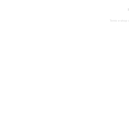
1
Tento e-shop 