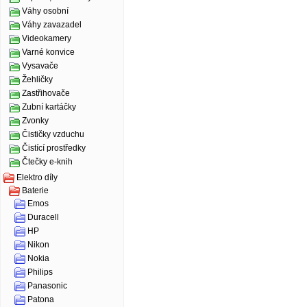
Váhy osobní
Váhy zavazadel
Videokamery
Varné konvice
Vysavače
Žehličky
Zastřihovače
Zubní kartáčky
Zvonky
Čističky vzduchu
Čistící prostředky
Čtečky e-knih
Elektro díly
Baterie
Emos
Duracell
HP
Nikon
Nokia
Philips
Panasonic
Patona