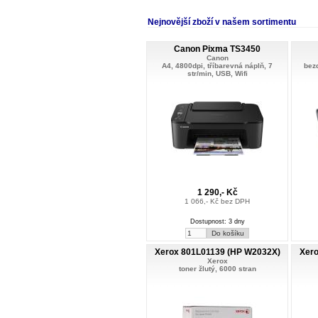
Nejnovější zboží v našem sortimentu
Canon Pixma TS3450
Canon
A4, 4800dpi, tříbarevná náplň, 7
bezd
str/min, USB, Wifi
1 290,- Kč
1 066,- Kč bez DPH
Dostupnost: 3 dny
Xerox 801L01139 (HP W2032X)
Xero
Xerox
toner žlutý, 6000 stran