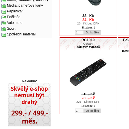
Média, paměťové karty
Papírnictví
38,- Kč
Počítače
24,- Kč
Auto moto
20,- Kč bez DPH
Skladem: 1
Sport
Spotřební materiál
RC1910
F-S
Ostatní
dálkový ovladač
inte
Reklama:
310,- Kč
268,- Kč
221,- Kč bez DPH
Skladem: 1