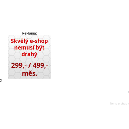
Reklama:
X
1
Tento e-shop 