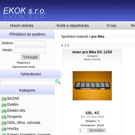
Hlavní stránka
Košík a objednávka
O nás
Re
Přihlášení do systému
Spotřební materiál
»
pro Mita
Jméno:
«
1
»
Heslo:
toner pro Mita DC-1250
Ostatní
toner černý
Registrace
Zapomenuté heslo
Vyhledávání
Kategorie
BAZAR
Elektro
Elektro díly
100,- Kč
Drogerie
83,- Kč bez DPH
Skladem: 5
Dům, dílna, zahrada
Dostupnost: ihned
Hračky
Kabely, konektory, rozvody